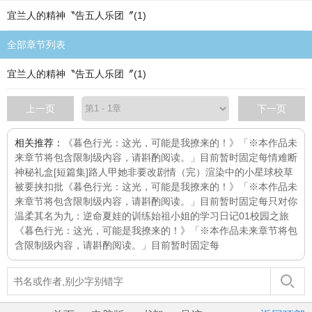
宜兰人的精神〝告五人乐团〞(1)
全部章节列表
宜兰人的精神〝告五人乐团〞(1)
上一页
下一页
相关推荐：
《暮色行光：这光，可能是我撩来的！》「※本作品未
来章节将包含限制级内容，请斟酌阅读。」目前暂时固定每
情难断
神秘礼盒[短篇集]
路人甲她非要改剧情（完）
渲染中的小星球
校草
被要挟扣批
《暮色行光：这光，可能是我撩来的！》「※本作品未
来章节将包含限制级内容，请斟酌阅读。」目前暂时固定每
只对你
温柔
其名为九：逆命
夏娃的训练
始祖小姐的学习日记01校园之旅
《暮色行光：这光，可能是我撩来的！》「※本作品未来章节将包
含限制级内容，请斟酌阅读。」目前暂时固定每