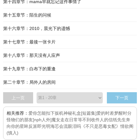
第十四章节：mama早就忘记这件事情了
第十五章节：陌生的问候
第十六章节：2010，晨光下的遗憾
第十七章节：最後一张卡片
第十八章节：那天没有人应声
第十九章节：白布下的重逢
第二十章节：局外人的房间
上一页
下一页
相关推荐：
爱你怎能扣下扳机
神秘礼盒[短篇集]
爱的时差
梦醒时分
怪物们的朋友[nph人外]
魔女走在日常
等不到收件人的信纸先生
奔
向你的星眸
反派即光明
海芯会流眼泪吗
《不只是恶毒女配》
情欲阁
(慎入)