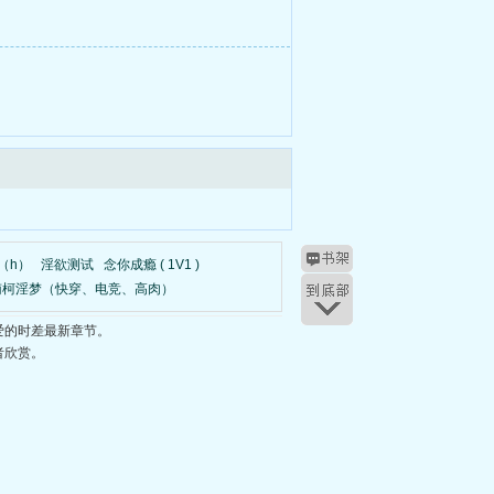
（h）
淫欲测试
念你成瘾 ( 1V1 )
南柯淫梦（快穿、电竞、高肉）
爱的时差最新章节。
者欣赏。