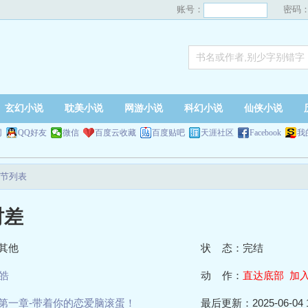
账号：
密码
玄幻小说
耽美小说
网游小说
科幻小说
仙侠小说
网
QQ好友
微信
百度云收藏
百度贴吧
天涯社区
Facebook
我
节列表
时差
其他
状 态：完结
皓
动 作：
直达底部
加
第一章-带着你的恋爱脑滚蛋！
最后更新：2025-06-04 1