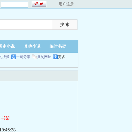
：
用户注册
历史小说
其他小说
临时书架
的搜狐
一键分享
复制网址
更多
入书架
9:46:38