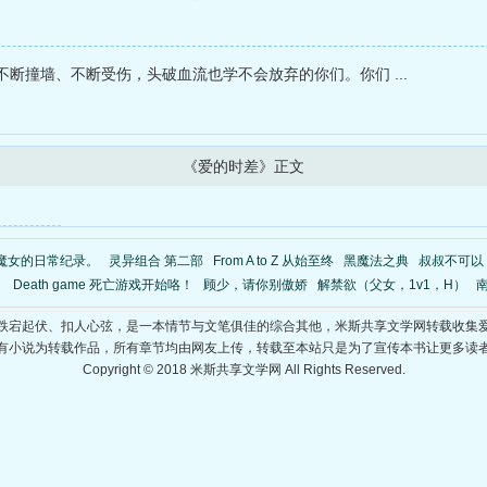
断撞墙、不断受伤，头破血流也学不会放弃的你们。你们 ...
《爱的时差》正文
魔女的日常纪录。
灵异组合 第二部
From A to Z 从始至终
黑魔法之典
叔叔不可以
）
Death game 死亡游戏开始咯！
顾少，请你别傲娇
解禁欲（父女，1v1，H）
跌宕起伏、扣人心弦，是一本情节与文笔俱佳的综合其他，米斯共享文学网转载收集
有小说为转载作品，所有章节均由网友上传，转载至本站只是为了宣传本书让更多读
Copyright © 2018 米斯共享文学网 All Rights Reserved.