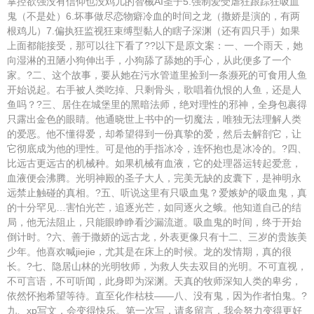
掌控欲强没有信仰也没鸡儿的智械AI圣子5.强制爱受虐狂跟踪狂吸血
鬼（不是处）6.坏事做尽恋物癖冷血的时间之龙（撒娇是演的，有两
根鸡儿）7.偏执狂监视狂束缚型黏人的瞎子深渊（还有四只手）如果
上面都能接受，那可以往下看了??以下是原文案：一、一个雨天，她
向湿淋的丑陋小狗伸出手，小狗舔了舔她的手心，从此便多了一个
家。?二、这个故事，要从她在污水管道里捡到一条濒死的可食用人鱼
开始说起。右手被人类吃掉、只剩骨头，歌唱着仇恨的人鱼，还是人
鱼吗？?三、居住在城堡里的黑暗法师，绝对理性的邪神，全身包裹得
只露出金色的眼睛。他通晓世上书中的一切魔法，唯独无法理解人类
的爱恶。他不懂得爱，却希望得到一份真挚的爱，然后去解剖它，让
它彻底成为他的理性。可是他的手指冰冷，连怀抱也是冰冷的。?四、
比远古更远古的机械种。如果机械有血液，它的处理器运转起爱意，
血液便会沸腾。光明神殿的圣子大人，完美无缺的皮囊下，是神明永
远禁止触碰的真相。?五、听说这里有只吸血鬼？爱嫉妒的吸血鬼，真
的十分罕见…害怕光芒，追逐光芒，如同逐火之蛾。他知道自己的结
局，他无法阻止，只能眼睁睁看沙漏流逝。吸血鬼的时间，终于开始
倒计时。?六、善于撒娇的远古龙，外表更像只有十二、三岁的贵族美
少年。他喜欢喊jiejie，尤其是在床上的时候。龙的发情期，真的很
长。?七、隐居山林的光明牧师，为救人失去双目的光明。不可直视，
不可言语，不可听闻，此身即为深渊。天真的牧师深知人类的卑劣，
依然怀抱希望等待。直至化作枯枝——八、没有鬼，因为作者怕鬼。?
九、xp写文，会变得快乐。第一次写，请多留言，我会努力变得更好