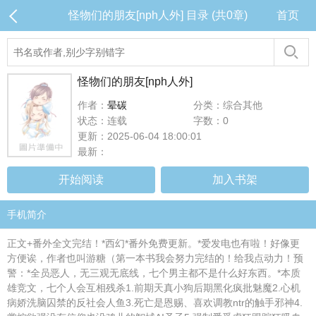
怪物们的朋友[nph人外] 目录 (共0章)
首页
怪物们的朋友[nph人外]
作者：
晕碳
分类：综合其他
状态：连载
字数：0
更新：2025-06-04 18:00:01
最新：
开始阅读
加入书架
手机简介
正文+番外全文完结！*西幻*番外免费更新。*爱发电也有啦！好像更
方便诶，作者也叫游糖（第一本书我会努力完结的！给我点动力！预
警：*全员恶人，无三观无底线，七个男主都不是什么好东西。*本质
雄竞文，七个人会互相残杀1.前期天真小狗后期黑化疯批魅魔2.心机
病娇洗脑囚禁的反社会人鱼3.死亡是恩赐、喜欢调教ntr的触手邪神4.