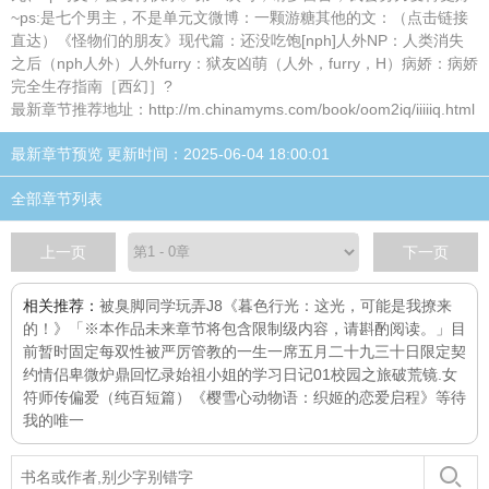
~ps:是七个男主，不是单元文微博：一颗游糖其他的文：（点击链接
直达）《怪物们的朋友》现代篇：还没吃饱[nph]人外NP：人类消失
之后（nph人外）人外furry：狱友凶萌（人外，furry，H）病娇：病娇
完全生存指南［西幻］?
最新章节推荐地址：http://m.chinamyms.com/book/oom2iq/iiiiiq.html
最新章节预览 更新时间：2025-06-04 18:00:01
全部章节列表
上一页
下一页
相关推荐：
被臭脚同学玩弄J8
《暮色行光：这光，可能是我撩来
的！》「※本作品未来章节将包含限制级内容，请斟酌阅读。」目
前暂时固定每
双性被严厉管教的一生
一席
五月二十九
三十日限定契
约情侣
卑微炉鼎回忆录
始祖小姐的学习日记01校园之旅
破荒镜.女
符师传
偏爱（纯百短篇）
《樱雪心动物语：织姬的恋爱启程》
等待
我的唯一