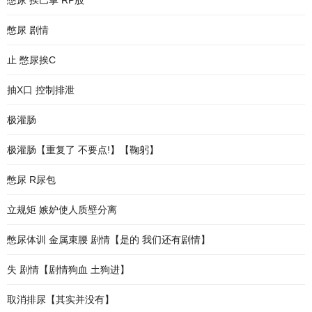
憋尿 挨巴掌 RP股
憋尿 剧情
止 憋尿挨C
抽X口 控制排泄
极灌肠
极灌肠【重复了 不要点!】【鞠躬】
憋尿 R尿包
立规矩 嫉妒使人质壁分离
憋尿体训 金属束腰 剧情【是的 我们还有剧情】
失 剧情【剧情狗血 土狗进】
取消排尿【其实并没有】