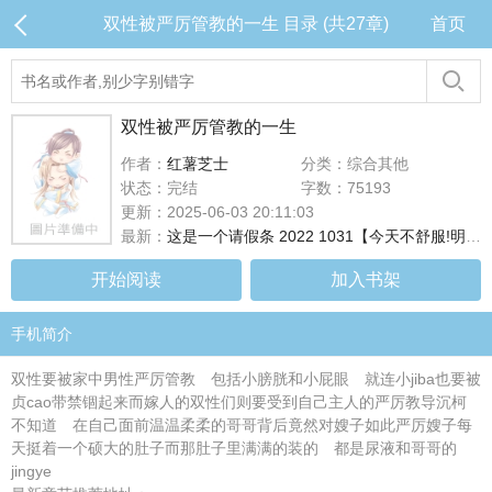
双性被严厉管教的一生 目录 (共27章)
首页
双性被严厉管教的一生
作者：
红薯芝士
分类：综合其他
状态：完结
字数：75193
更新：2025-06-03 20:11:03
最新：
这是一个请假条 2022 1031【今天不舒服!明天写!
开始阅读
加入书架
手机简介
双性要被家中男性严厉管教 包括小膀胱和小屁眼 就连小jiba也要被
贞cao带禁锢起来而嫁人的双性们则要受到自己主人的严厉教导沉柯
不知道 在自己面前温温柔柔的哥哥背后竟然对嫂子如此严厉嫂子每
天挺着一个硕大的肚子而那肚子里满满的装的 都是尿液和哥哥的
jingye