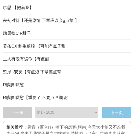
哄慰 【抱着我】
差别对待【还是剧情 下章应该会g点荤 】
憋尿挨C R肚子
姜条CX 刮生殖腔 【可能有点子甜
主人有没有骗你【有点甜
憋尿 -安抚【有点短 下章整点荤
R膀胱 哄慰
R膀胱 哄慰【重复了 不要点!!! 鞠躬
上一页
下一页
相关推荐：
枭音（百合H）
楼下的房客
(柯南)今天大小姐又不准我
离开GL
光未予我
双子星之契约婚姻
爱情原点（完）
男妓李水
从家