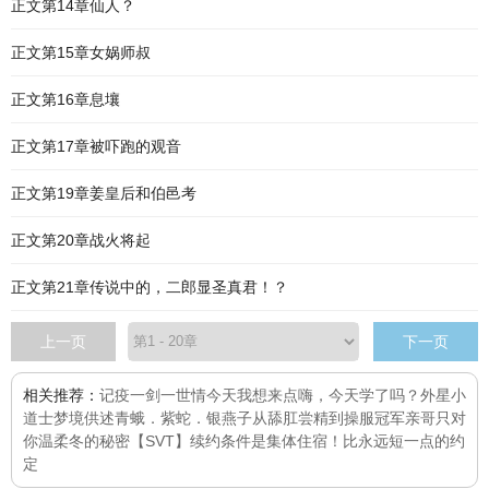
正文第14章仙人？
正文第15章女娲师叔
正文第16章息壤
正文第17章被吓跑的观音
正文第19章姜皇后和伯邑考
正文第20章战火将起
正文第21章传说中的，二郎显圣真君！？
上一页
下一页
相关推荐：
记疫
一剑一世情
今天我想来点
嗨，今天学了吗？
外星小
道士
梦境供述
青蛾．紫蛇．银燕子
从舔肛尝精到操服冠军亲哥
只对
你温柔
冬的秘密
【SVT】续约条件是集体住宿！
比永远短一点的约
定