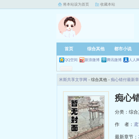
将本站设为首页
收藏本站
首页
综合其他
都市小说
QQ空间
新浪微博
腾讯微博
人人
米斯共享文学网
- 综合其他 -
痴心错付最新章
痴心
分类：综合
作 者：
鸢
最新章节：