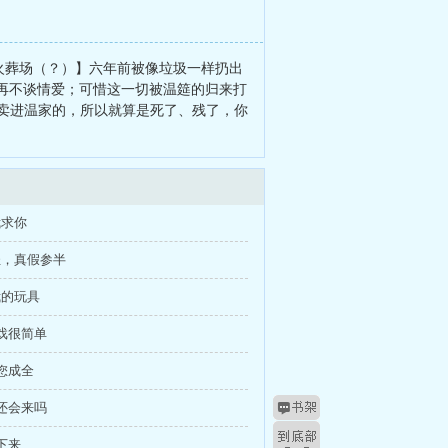
妻火葬场（？）】六年前被像垃圾一样扔出
再不谈情爱；可惜这一切被温筵的归来打
被卖进温家的，所以就算是死了、残了，你
我求你
轻，真假参半
我的玩具
游戏很简单
求您成全
天还会来吗
留下来