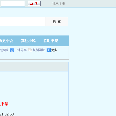
：
用户注册
历史小说
其他小说
临时书架
的搜狐
一键分享
复制网址
更多
入书架
1:32:59