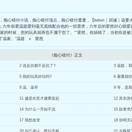
u，痴心错付小说，痴心错付顶点，痴心错付鸢鸢，【bdsm｜训诫｜追
；六年前爱温筵爱到毫无底线配合他的一切需求，六年后的霍然封心锁爱
温家的时候，您的玩具就再也不属于您了。”“霍然，你搞错了，当初你是
温家。”温筵 x 霍然
《痴心错付》正文
2 连反抗都不反抗了?
3 温筵，
5 我的玩具好玩吗?
6 避重就
8 温、温哥
9 哥，是
11 越是在意才越要提起
12 其实
14 为什么一开始不说
15 奴隶
17 我想改变
18 你明
20 自己承认，既往不咎
21 今晚