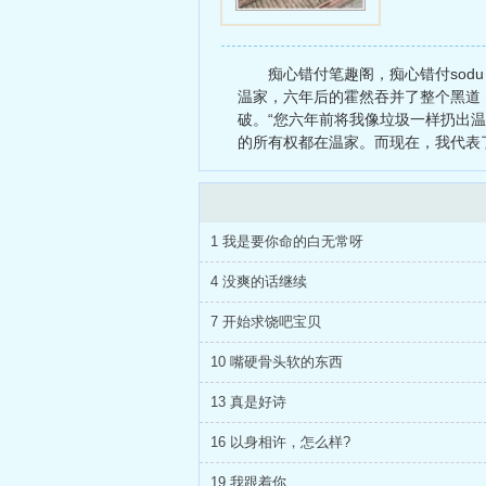
痴心错付笔趣阁，痴心错付sod
温家，六年后的霍然吞并了整个黑道
破。“您六年前将我像垃圾一样扔出
的所有权都在温家。而现在，我代表了
1 我是要你命的白无常呀
4 没爽的话继续
7 开始求饶吧宝贝
10 嘴硬骨头软的东西
13 真是好诗
16 以身相许，怎么样?
19 我跟着你