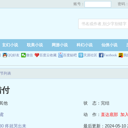
账号：
密码
玄幻小说
耽美小说
网游小说
科幻小说
仙侠小说
网
QQ好友
微信
百度云收藏
百度贴吧
天涯社区
Facebook
我
节列表
错付
其他
状 态：完结
鸢
动 作：
直达底部
加
30 疼就哭出来
最后更新：2024-05-10 2