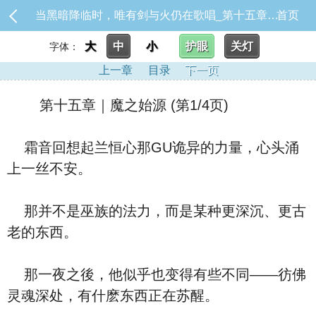
当黑暗降临时，唯有剑与火仍在歌唱_第十五章｜魔之始源
首页
大
中
小
护眼
关灯
字体：
上一章
目录
下一页
第十五章｜魔之始源 (第1/4页)
霜音回想起兰恒心那GU诡异的力量，心头涌
上一丝不安。
那并不是巫族的法力，而是某种更深沉、更古
老的东西。
那一夜之後，他似乎也变得有些不同——彷佛
灵魂深处，有什麽东西正在苏醒。