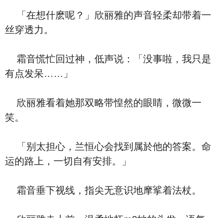
「在想什麽呢？」欣丽雅的声音轻柔却带着一
丝穿透力。
霜音慌忙回过神，低声说：「没事啦，我只是
有点发呆……」
欣丽雅看着她那双略带惶然的眼睛，微微一
笑。
「别太担心，兰恒心会找到属於他的答案。命
运的路上，一切自有安排。」
霜音垂下视线，指尖无意识地摩挲着法杖。