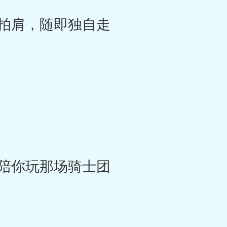
拍肩，随即独自走
陪你玩那场骑士团