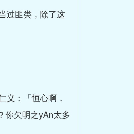
当过匪类，除了这
仁义：「恒心啊，
你欠明之yAn太多