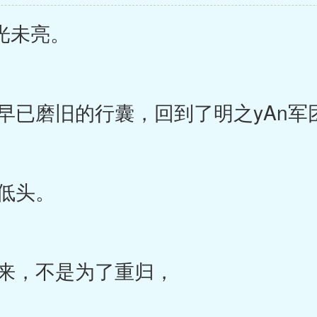
光未亮。
已磨旧的行囊，回到了明之yAn军
低头。
来，不是为了重归，