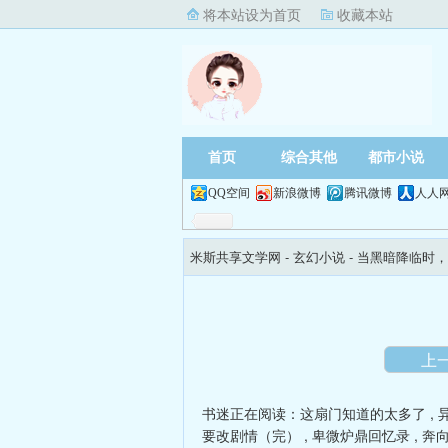
将本站设为首页
收藏本站
首页
综合其他
都市小说
QQ空间
新浪微博
腾讯微博
人人
米斯共享文学网
- 玄幻小说 -
当黑暗降临时，
上
书迷正在阅读：
这扇门知道的太多了
,
要改剧情（完）
,
卑微炉鼎回忆录
,
奔