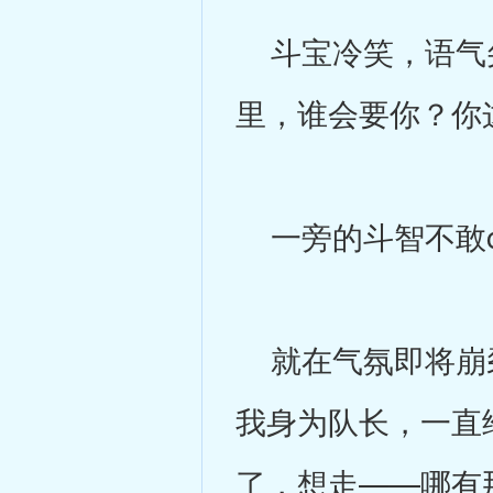
斗宝冷笑，语气尖
里，谁会要你？你
一旁的斗智不敢c
就在气氛即将崩裂
我身为队长，一直
了，想走——哪有