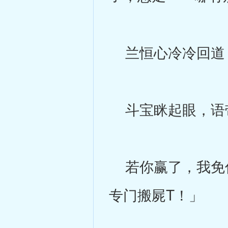
兰恒心冷冷回道：
斗宝眯起眼，语
若你赢了，我免你
专门搬屍T！」