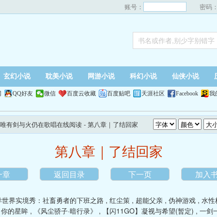
账号：
密码
玄幻小说
耽美小说
网游小说
科幻小说
仙侠小说
网
QQ好友
微信
百度云收藏
百度贴吧
天涯社区
Facebook
我
唯有剑与火仍在歌唱在线阅读
- 第八章｜了结回家
第八章｜了结回家
一章
返回目录
下一页
加入
异世界实境秀：社畜勇者的下班之路
,
红尘策
,
超能父亲
,
伪神游戏
,
水性
向你的星眸
,
《风尘骄子·暗行录》
,
【闪11GO】凝视与希望(暂定)
,
一剑