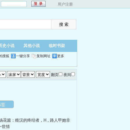
：
用户注册
历史小说
其他小说
临时书架
的搜狐
一键分享
复制网址
更多
翻页
夜间
书签
杨花篇：糙汉的终结者，H
,
路人甲她非
一世情