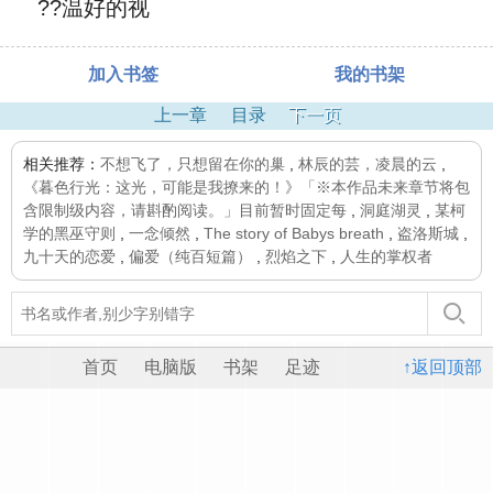
??温好的视
加入书签
我的书架
上一章
目录
下一页
相关推荐：
不想飞了，只想留在你的巢
,
林辰的芸，凌晨的云
,
《暮色行光：这光，可能是我撩来的！》「※本作品未来章节将包
含限制级内容，请斟酌阅读。」目前暂时固定每
,
洞庭湖灵
,
某柯
学的黑巫守则
,
一念倾然
,
The story of Babys breath
,
盗洛斯城
,
九十天的恋爱
,
偏爱（纯百短篇）
,
烈焰之下
,
人生的掌权者
首页
电脑版
书架
足迹
↑返回顶部