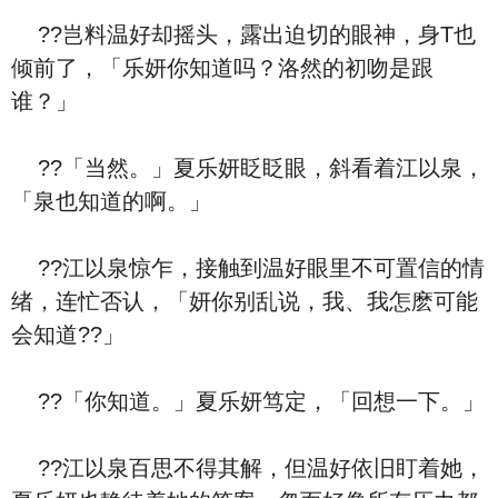
??岂料温好却摇头，露出迫切的眼神，身T也
倾前了，「乐妍你知道吗？洛然的初吻是跟
谁？」
??「当然。」夏乐妍眨眨眼，斜看着江以泉，
「泉也知道的啊。」
??江以泉惊乍，接触到温好眼里不可置信的情
绪，连忙否认，「妍你别乱说，我、我怎麽可能
会知道??」
??「你知道。」夏乐妍笃定，「回想一下。」
??江以泉百思不得其解，但温好依旧盯着她，