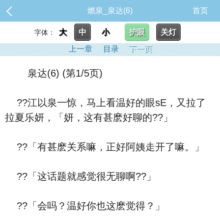
燃泉_泉达(6)
首页
大
中
小
护眼
关灯
字体：
上一章
目录
下一页
泉达(6) (第1/5页)
??江以泉一惊，马上看温好的眼sE，又拉了
拉夏乐妍，「妍，这有甚麽好聊的??」
??「有甚麽关系嘛，正好阿姨走开了嘛。」
??「这话题就感觉很无聊啊??」
??「会吗？温好你也这麽觉得？」