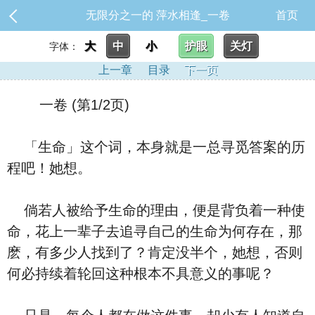
无限分之一的 萍水相逢_一卷
首页
大
中
小
护眼
关灯
字体：
上一章
目录
下一页
一卷 (第1/2页)
「生命」这个词，本身就是一总寻觅答案的历
程吧！她想。
倘若人被给予生命的理由，便是背负着一种使
命，花上一辈子去追寻自己的生命为何存在，那
麽，有多少人找到了？肯定没半个，她想，否则
何必持续着轮回这种根本不具意义的事呢？